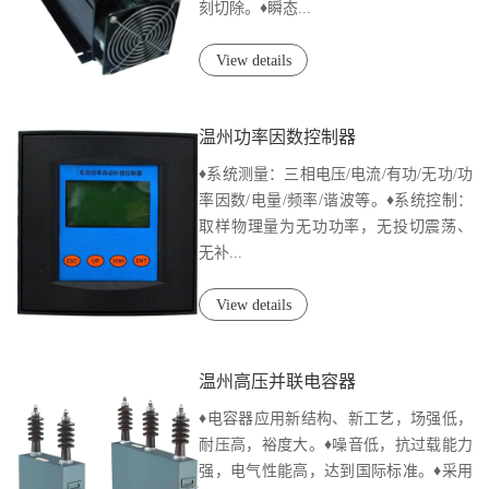
刻切除。♦瞬态...
View details
温州功率因数控制器
♦系统测量：三相电压/电流/有功/无功/功
率因数/电量/频率/谐波等。♦系统控制：
取样物理量为无功功率，无投切震荡、
无补...
View details
温州高压并联电容器
♦电容器应用新结构、新工艺，场强低，
耐压高，裕度大。♦噪音低，抗过载能力
强，电气性能高，达到国际标准。♦采用