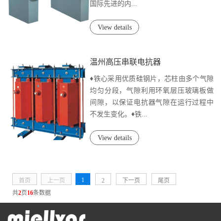
国际先进的内...
View details
温州高压串联电抗器
♦铁心采用优质硅钢片，芯柱由多个气隙
均匀分段，气隙利用环氧层压玻璃板做
间隙，以保证电抗器气隙在运行过程中
不发生变化。♦铁...
View details
1
首页
上一页
2
下一页
尾页
共
2
页
16
条数据