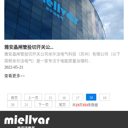
雅安晶闸管投切开关公...
雅安晶闸管投切开关公司米尔法电气科技（苏州）有限公司（以下
简称米尔法电气）是一家专注于电能质量治理的...
2022-05-21
查看更多>>
18
首页
上一页
15
16
17
19
20
21
下一页
尾页
共
23
页
353
条数据