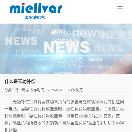
NEWS CENTER
新闻动态
什么是无功补偿
分类：行业动态 发布时间：2025-08-15 1304次浏览
无功补偿把具有容性功率负荷的装置与感性功率负荷并接在同
一电路，当容性负荷释放能量时，感性负荷吸收能量，而感性负荷
释放能量时，容性负荷吸收能量，能量在两种负荷之间交换。这
样，感性负荷所吸收的无功功率可从容性负荷输出的无功功率中得
到补偿。